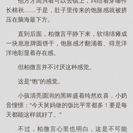
他方才高兴着可以去镇上，纠结着穿哪件
长棉袄……于是，肚子里传来的饱胀感就被挤
压在脑海最下方。
直到后面，柏微言平静下来，软绵绵瘫成
一块崽崽牌圆饼干，饱胀感才翻涌着、得意洋
洋地彰显着存在感。
但柏微言并不讨厌这种感觉。
这是“饱”的感觉。
小孩清亮圆润的黑眸盛着纯然欢喜，小奶
音憧憬：“今天舅妈做的饭比平常都多！要是每
天都能这样就好了。”
不过，柏微言心里也明白，这是不可能