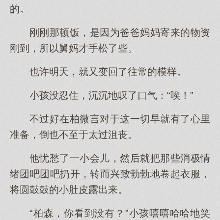
的。
刚刚那顿饭，是因为爸爸妈妈寄来的物资
刚到，所以舅妈才手松了些。
也许明天，就又变回了往常的模样。
小孩没忍住，沉沉地叹了口气：“唉！”
不过好在柏微言对于这一切早就有了心里
准备，倒也不至于太过沮丧。
他忧愁了一小会儿，然后就把那些消极情
绪团吧团吧扔开，转而兴致勃勃地卷起衣服，
将圆鼓鼓的小肚皮露出来。
“柏森，你看到没有？”小孩嘻嘻哈哈地笑