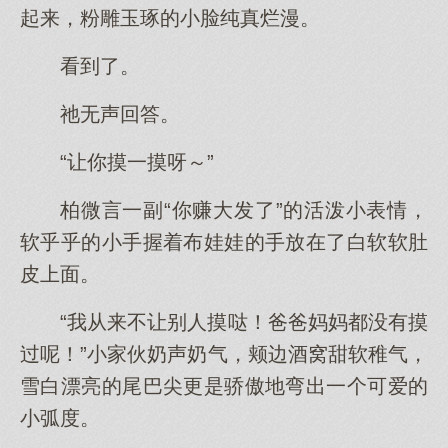
起来，粉雕玉琢的小脸纯真烂漫。
看到了。
祂无声回答。
“让你摸一摸呀～”
柏微言一副“你赚大发了”的活泼小表情，
软乎乎的小手握着布娃娃的手放在了白软软肚
皮上面。
“我从来不让别人摸哒！爸爸妈妈都没有摸
过呢！”小家伙奶声奶气，颊边酒窝甜软稚气，
雪白漂亮的尾巴尖更是骄傲地弯出一个可爱的
小弧度。