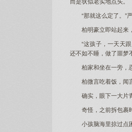
而是状似老实地点头。
“那就这么定了。”
柏明豪立即站起来
“这孩子，一天天
还不如不睡，做了噩梦
柏家和坐在一旁，
柏微言吃着饭，闻
确实，眼下一大片
奇怪，之前拆包裹
小孩脑海里掠过点