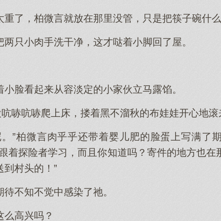
太重了，柏微言就放在那里没管，只是把筷子碗什
把两只小肉手洗干净，这才哒着小脚回了屋。
着小脸看起来从容淡定的小家伙立马露馅。
股吭哧吭哧爬上床，搂着黑不溜秋的布娃娃开心地滚
呢。”柏微言肉乎乎还带着婴儿肥的脸蛋上写满了
里跟着探险者学习，而且你知道吗？寄件的地方也在
送到村头的！”
期待不知不觉中感染了祂。
这么高兴吗？