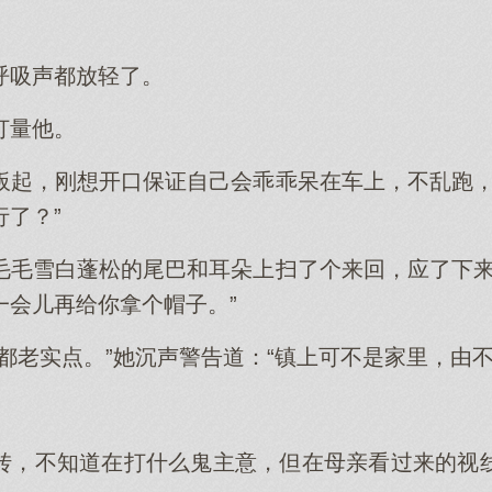
呼吸声都放轻了。
打量他。
板起，刚想开口保证自己会乖乖呆在车上，不乱跑，
了？”
毛毛雪白蓬松的尾巴和耳朵上扫了个来回，应了下来
一会儿再给你拿个帽子。”
都老实点。”她沉声警告道：“镇上可不是家里，由不
转，不知道在打什么鬼主意，但在母亲看过来的视