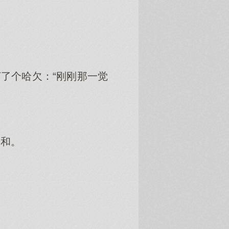
了个哈欠：“刚刚那一觉
家和。