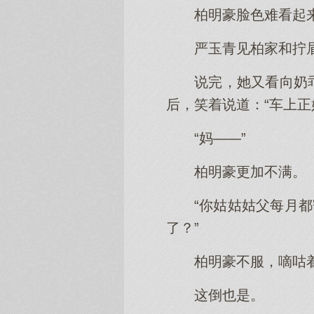
柏明豪脸色难看起
严玉青见柏家和拧
说完，她又看向奶
后，笑着说道：“车上正
“妈——”
柏明豪更加不满。
“你姑姑姑父每月
了？”
柏明豪不服，嘀咕
这倒也是。