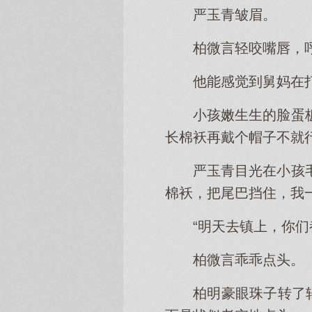
严玉青皱眉。
柏微言轻咬嘴唇，
他能感觉到舅妈在
小孩嫩生生的脸蛋
长棉袄再戴个帽子不就行
严玉青目光在小孩
棉袄，把尾巴挡住，我
“明天去镇上，你们
柏微言乖乖点头。
柏明豪眼珠子转了