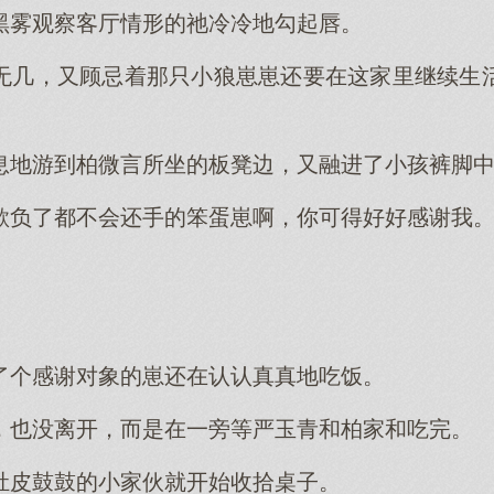
黑雾观察客厅情形的祂冷冷地勾起唇。
无几，又顾忌着那只小狼崽崽还要在这家里继续生
息地游到柏微言所坐的板凳边，又融进了小孩裤脚
欺负了都不会还手的笨蛋崽啊，你可得好好感谢我
了个感谢对象的崽还在认认真真地吃饭。
，也没离开，而是在一旁等严玉青和柏家和吃完。
肚皮鼓鼓的小家伙就开始收拾桌子。