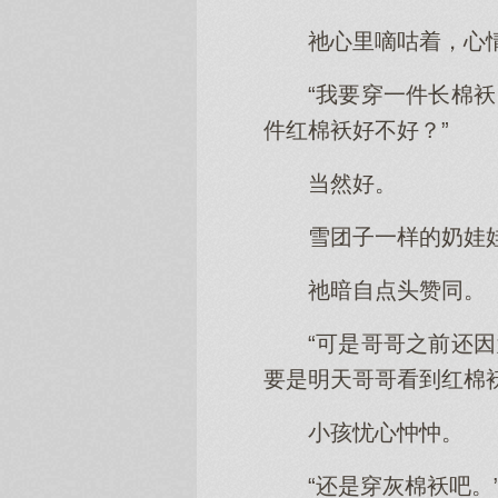
祂心里嘀咕着，心
“我要穿一件长棉
件红棉袄好不好？”
当然好。
雪团子一样的奶娃
祂暗自点头赞同。
“可是哥哥之前还
要是明天哥哥看到红棉
小孩忧心忡忡。
“还是穿灰棉袄吧