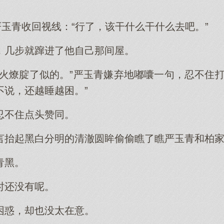
严玉青收回视线：“行了，该干什么干什么去吧。”
，几步就蹿进了他自己那间屋。
跟火燎腚了似的。”严玉青嫌弃地嘟囔一句，忍不住打
不说，还越睡越困。”
忍不住点头赞同。
言抬起黑白分明的清澈圆眸偷偷瞧了瞧严玉青和柏
青黑。
时还没有呢。
困惑，却也没太在意。