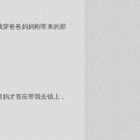
我穿爸爸妈妈刚寄来的那
舅妈才答应带我去镇上，