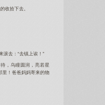
么的收拾下去。
来滚去：“去镇上诶！”
期待，乌瞳圆润，亮若星
那里！爸爸妈妈寄来的物