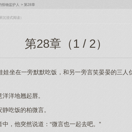
的怪物监护人
>
第28章
入全屏沉浸式阅读）
第28章（1 / 2）
娃娃坐在一旁默默吃饭，和另一旁言笑晏晏的三人
意洋洋地翘起唇。
安静吃饭的柏微言。
音中，他突然说道：“微言也一起去吧。”