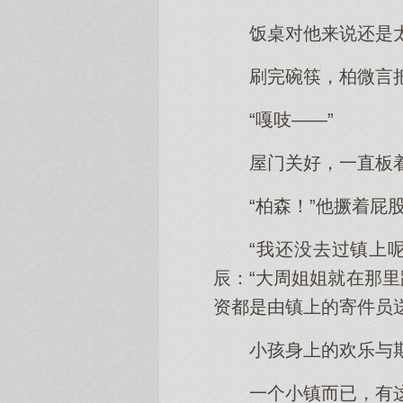
饭桌对他来说还是
刷完碗筷，柏微言
“嘎吱——”
屋门关好，一直板
“柏森！”他撅着屁
“我还没去过镇上
辰：“大周姐姐就在那
资都是由镇上的寄件员
小孩身上的欢乐与
一个小镇而已，有