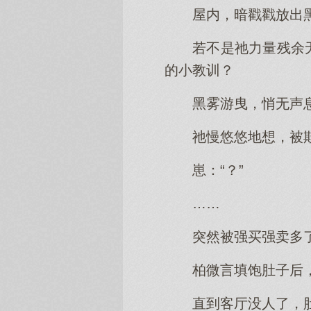
屋内，暗戳戳放出
若不是祂力量残余
的小教训？
黑雾游曳，悄无声
祂慢悠悠地想，被
崽：“？”
……
突然被强买强卖多
柏微言填饱肚子后
直到客厅没人了，