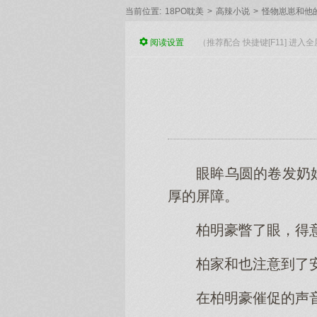
当前位置:
18PO耽美
>
高辣小说
>
怪物崽崽和他
阅读
设置
（推荐配合 快捷键[F11] 进
眼眸乌圆的卷发奶
厚的屏障。
柏明豪瞥了眼，得
柏家和也注意到了
在柏明豪催促的声