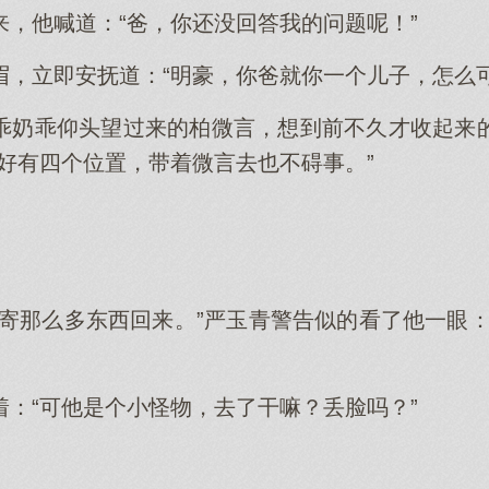
来，他喊道：“爸，你还没回答我的问题呢！”
眉，立即安抚道：“明豪，你爸就你一个儿子，怎么可
乖奶乖仰头望过来的柏微言，想到前不久才收起来
好有四个位置，带着微言去也不碍事。”
都寄那么多东西回来。”严玉青警告似的看了他一眼：
着：“可他是个小怪物，去了干嘛？丢脸吗？”