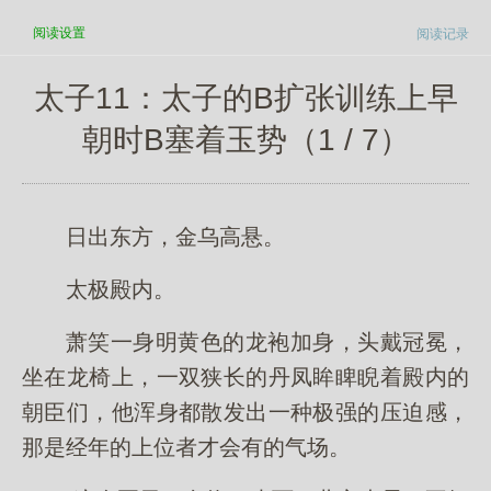
阅读
设置
阅读记录
太子11：太子的B扩张训练上早
朝时B塞着玉势（1 / 7）
日出东方，金乌高悬。
太极殿内。
萧笑一身明黄色的龙袍加身，头戴冠冕，
坐在龙椅上，一双狭长的丹凤眸睥睨着殿内的
朝臣们，他浑身都散发出一种极强的压迫感，
那是经年的上位者才会有的气场。