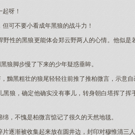
一起呀！
，但可不要小看成年黑狼的战斗力！
悍野性的黑狼更能体会郑云野两人的心情。他似是
侧黑狼脚步慢了下来的少年疑惑垂眸。
一声，黝黑粗壮的狼尾轻轻往前推了推柏微言，示意自
儿黑狼，确定他确实没有事儿，转身朝白塔挥了挥
绵绵，不愧是柏微言惦记了很久的天然地毯。
碎片逐渐被收集起来放在圆井边，封印对穆惟清三