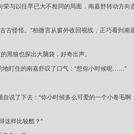
向荣与以往早已大不相同的局面，南嘉舒转动方向
得古古怪怪。”柏微言从窗外收回视线，正巧看到南
伏的黑狼也探出大脑袋，好奇出声。
灼地盯住的南嘉舒叹了口气：“想你小时候呢……”
顾自说了下去：“你小时候多么可爱的一个小卷毛啊
得这样比较酷？”