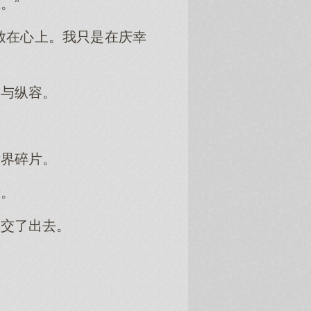
。”
放在心上。我只是在庆幸
奈与纵容。
世界碎片。
责。
队交了出去。