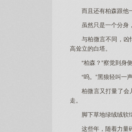
而且还有柏森跟他
虽然只是一个分身
与柏微言不同，凶
高耸立的白塔。
“柏森？”察觉到身
“呜。”黑狼轻叫
柏微言又打量了会
走。
脚下草地绿绒绒软
这些年，随着力量