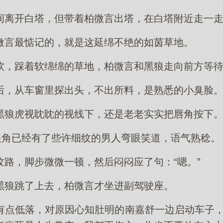
间离开白塔，但带着柏微言出塔，在白塔附近走一
微言最惦记的，就是这延绵不绝的如茵草地。
软，踩着软绵绵的草地，柏微言和黑狼走向前方等
后，从车窗里探出头，不出所料，是熟悉的小臭脸
黑狼虎视眈眈的视线下，还是老老实实把唇角按下
”眼角已经有了些许细纹的男人弯眼笑道，语气熟稔。
纹路，脚步微微一顿，然后闷闷应了句：“嗯。”
黑狼跳了上去，柏微言才坐进副驾驶座。
有点低落，对原因心知肚明的南嘉舒一边启动车子，