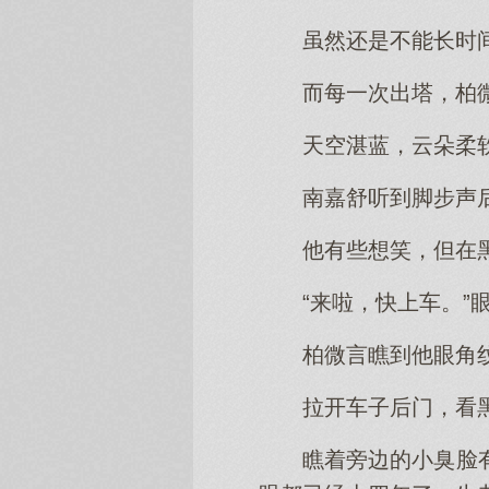
虽然还是不能长时
而每一次出塔，柏
天空湛蓝，云朵柔
南嘉舒听到脚步声
他有些想笑，但在
“来啦，快上车。
柏微言瞧到他眼角
拉开车子后门，看
瞧着旁边的小臭脸