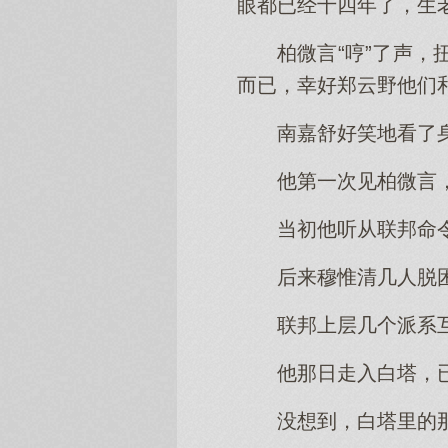
眼都已经十四年了，生
柏微言“哼”了声
而已，幸好郑云野他们
南嘉舒好笑地看了
他第一次见柏微言
当初他听从联邦命
后来穆惟清几人脱
联邦上层几个派系
他那日走入白塔，
没想到，白塔里的