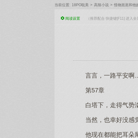
当前位置:
18PO耽美
>
高辣小说
>
怪物崽崽和他
阅读
设置
（推荐配合 快捷键[F11] 进
言言，一路平安啊
第57章
白塔下，走得气势
当然，也幸好没感
他现在都能把耳朵