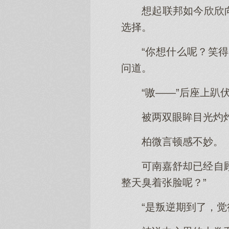
想起联邦如今欣欣
选择。
“你想什么呢？笑
问道。
“嗷——”后座上趴
被两双眼眸目光灼
柏微言顿感不妙。
可南嘉舒却已经自
整天臭着张脸呢？”
“是叛逆期到了，觉