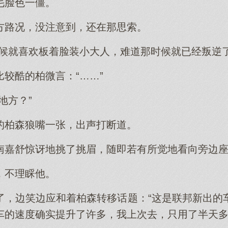
毛脸色一僵。
方路况，没注意到，还在那思索。
时候就喜欢板着脸装小大人，难道那时候就已经叛逆了
较酷的柏微言：“……”
地方？”
的柏森狼嘴一张，出声打断道。
南嘉舒惊讶地挑了挑眉，随即若有所觉地看向旁边
，不理睬他。
了，边笑边应和着柏森转移话题：“这是联邦新出的
车的速度确实提升了许多，我上次去，只用了半天多