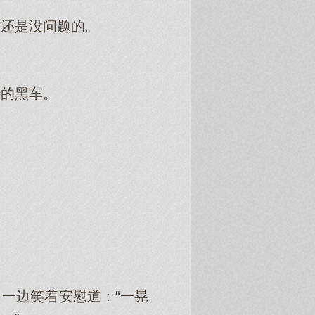
走还是没问题的。
待的黑车。
。
。
一边笑着安慰道：“一晃