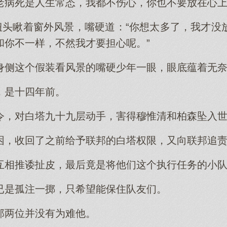
老病死是人生常态，我都不伤心，你也不要放在心上
，扭头瞅着窗外风景，嘴硬道：“你想太多了，我才没
和你不一样，不然我才要担心呢。”
身侧这个假装看风景的嘴硬少年一眼，眼底蕴着无
，是十四年前。
令，对白塔九十九层动手，害得穆惟清和柏森坠入
困，收回了之前给予联邦的白塔权限，又向联邦追
互相推诿扯皮，最后竟是将他们这个执行任务的小
已是孤注一掷，只希望能保住队友们。
那两位并没有为难他。