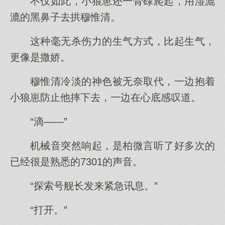
不仅如此，小狼崽还一骨碌爬起，用湿漉
漉的黑鼻子去拱穆惟清。
这种毫无杀伤力的生气方式，比起生气，
更像是撒娇。
穆惟清冷淡的神色被无奈取代，一边抱着
小狼崽防止他摔下去，一边在心底感叹道。
“滴——”
机械音突然响起，是柏微言听了好多次的
已经很是熟悉的7301的声音。
“探索号舰长发来紧急讯息。”
“打开。”