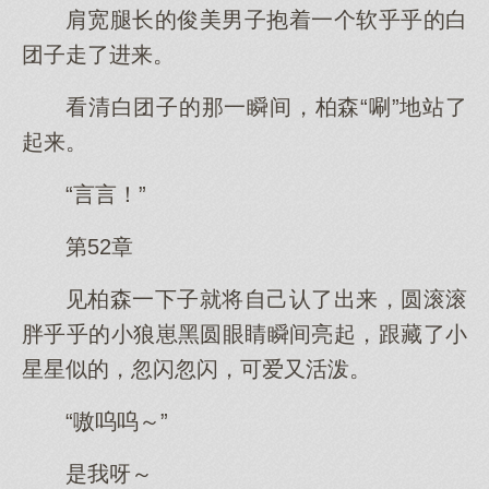
肩宽腿长的俊美男子抱着一个软乎乎的白
团子走了进来。
看清白团子的那一瞬间，柏森“唰”地站了
起来。
“言言！”
第52章
见柏森一下子就将自己认了出来，圆滚滚
胖乎乎的小狼崽黑圆眼睛瞬间亮起，跟藏了小
星星似的，忽闪忽闪，可爱又活泼。
“嗷呜呜～”
是我呀～