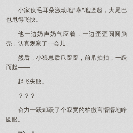
小家伙毛耳朵激动地“咻”地竖起，大尾巴
也甩得飞快。
他一边奶声奶气应着，一边歪歪圆圆脑
壳，认真观察了一会儿。
然后，小狼崽后爪蹬蹬，前爪拍拍，一跃
而起——
起飞失败。
？？？
奋力一跃却跃了个寂寞的柏微言懵懵地睁
圆眼。