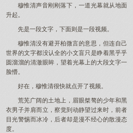
穆惟清声音刚刚落下，一道光幕就从地面
升起。
先是一段文字，下面则是一段视频。
穆惟清没有避开柏微言的意思，但连自己
世界的文字都没认全的小文盲只是睁着黑乎乎
圆溜溜的清澈眼眸，望着光幕上的大段文字一
脸懵。
好在，穆惟清很快就点开了视频。
荒芜广阔的土地上，眉眼桀骜的少年和黑
衣男子并肩而立，察觉到动静望过来时，前者
目光警惕而冰冷，后者却是漫不经心的散漫态
度。