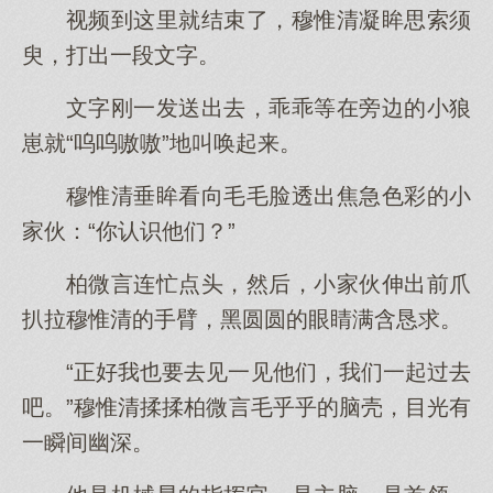
视频到这里就结束了，穆惟清凝眸思索须
臾，打出一段文字。
文字刚一发送出去，乖乖等在旁边的小狼
崽就“呜呜嗷嗷”地叫唤起来。
穆惟清垂眸看向毛毛脸透出焦急色彩的小
家伙：“你认识他们？”
柏微言连忙点头，然后，小家伙伸出前爪
扒拉穆惟清的手臂，黑圆圆的眼睛满含恳求。
“正好我也要去见一见他们，我们一起过去
吧。”穆惟清揉揉柏微言毛乎乎的脑壳，目光有
一瞬间幽深。