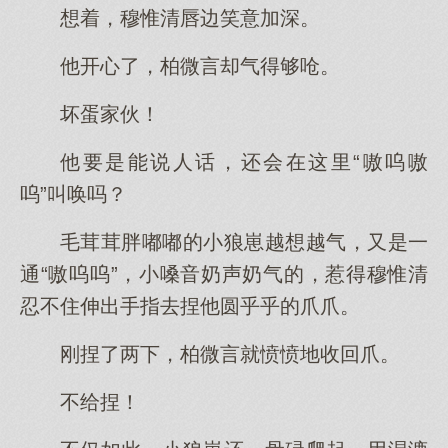
想着，穆惟清唇边笑意加深。
他开心了，柏微言却气得够呛。
坏蛋家伙！
他要是能说人话，还会在这里“嗷呜嗷
呜”叫唤吗？
毛茸茸胖嘟嘟的小狼崽越想越气，又是一
通“嗷呜呜”，小嗓音奶声奶气的，惹得穆惟清
忍不住伸出手指去捏他圆乎乎的爪爪。
刚捏了两下，柏微言就愤愤地收回爪。
不给捏！