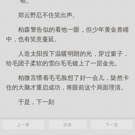
“哈。”
郑云野忍不住笑出声。
柏森警告似的看他一眼，但少年黄金兽瞳
中，也有笑意蔓延。
人造太阳投下温暖明朗的光，穿过窗子，
给毛团子柔软的雪白毛毛镀上了一层金光。
柏微言懵着毛毛脸想了好一会儿，陡然卡
住的大脑才重启成功，将眼前这个局面理清。
于是，下一刻
上一章
目录
下一页