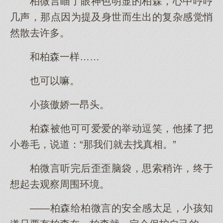
柏微言瞄了眼神色明显的柏森，心中哼哼
几声，那点因为提及身世而生出的复杂感觉悄
然散去许多。
和柏森一样……
也可以嘛。
小孩傲娇一昂头。
柏森被他可可爱爱的举动逗笑，他揉了把
小卷毛，说道：“那我们就去找真相。”
柏微言听完后歪歪脑袋，思索稍许，终于
想起去观察周围环境。
——柏森给柏微言的安全感太足，小孩知