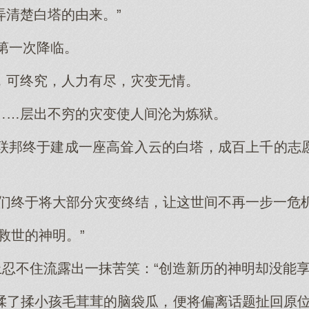
弄清楚白塔的由来。”
变第一次降临。
，可终究，人力有尽，灾变无情。
……层出不穷的灾变使人间沦为炼狱。
，联邦终于建成一座高耸入云的白塔，成百上千的志
官们终于将大部分灾变终结，让这世间不再一步一危机
救世的神明。”
上忍不住流露出一抹苦笑：“创造新历的神明却没能
揉了揉小孩毛茸茸的脑袋瓜，便将偏离话题扯回原位