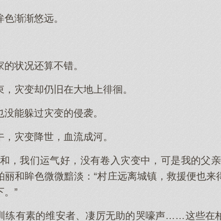
眸色渐渐悠远。
家的状况还算不错。
束，灾变却仍旧在大地上徘徊。
也没能躲过灾变的侵袭。
午，灾变降世，血流成河。
家和，我们运气好，没有卷入灾变中，可是我的父亲
柏丽和眸色微微黯淡：“村庄远离城镇，救援便也来
。”
训练有素的维安者、凄厉无助的哭嚎声……这些在