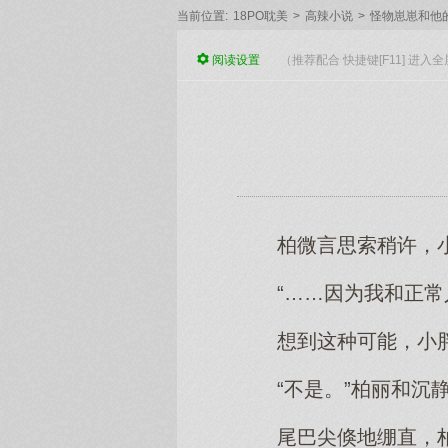
当前位置:
18PO耽美
>
高辣小说
>
怪物崽崽和他
阅读
设置
（推荐配合 快捷键[F11] 进
柏微言思索稍许，
“……因为我和正常
想到这种可能，小
“不是。”柏丽和沉
尾巴尖倏地绷直，