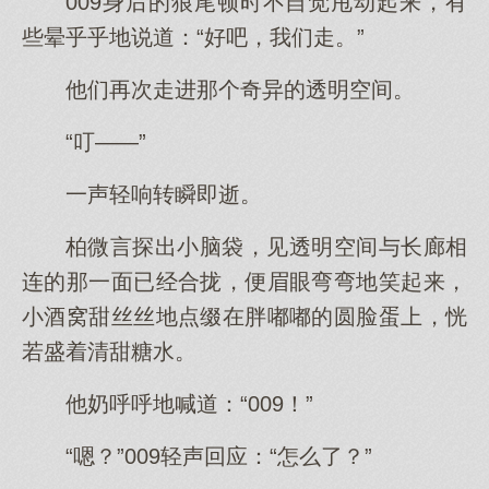
009身后的狼尾顿时不自觉甩动起来，有
些晕乎乎地说道：“好吧，我们走。”
他们再次走进那个奇异的透明空间。
“叮——”
一声轻响转瞬即逝。
柏微言探出小脑袋，见透明空间与长廊相
连的那一面已经合拢，便眉眼弯弯地笑起来，
小酒窝甜丝丝地点缀在胖嘟嘟的圆脸蛋上，恍
若盛着清甜糖水。
他奶呼呼地喊道：“009！”
“嗯？”009轻声回应：“怎么了？”