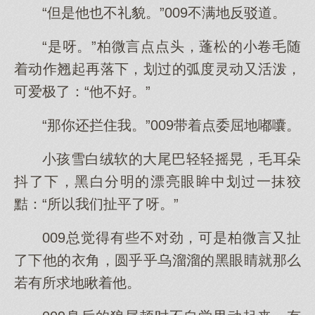
“但是他也不礼貌。”009不满地反驳道。
“是呀。”柏微言点点头，蓬松的小卷毛随
着动作翘起再落下，划过的弧度灵动又活泼，
可爱极了：“他不好。”
“那你还拦住我。”009带着点委屈地嘟囔。
小孩雪白绒软的大尾巴轻轻摇晃，毛耳朵
抖了下，黑白分明的漂亮眼眸中划过一抹狡
黠：“所以我们扯平了呀。”
009总觉得有些不对劲，可是柏微言又扯
了下他的衣角，圆乎乎乌溜溜的黑眼睛就那么
若有所求地瞅着他。