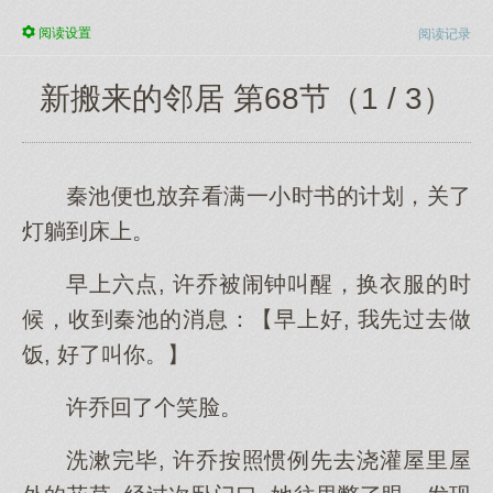
阅读
设置
阅读记录
新搬来的邻居 第68节（1 / 3）
秦池便也放弃看满一小时书的计划，关了
灯躺到床上。
早上六点, 许乔被闹钟叫醒，换衣服的时
候，收到秦池的消息：【早上好, 我先过去做
饭, 好了叫你。】
许乔回了个笑脸。
洗漱完毕, 许乔按照惯例先去浇灌屋里屋