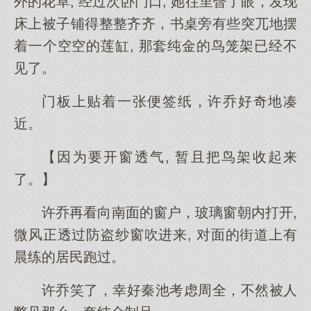
外的花草, 经过次卧门口, 她往里瞥了眼，发现
床上被子铺得整整齐齐，书桌旁有些突兀地摆
着一个空空的莲缸, 那套纯金的鸟笼架已经不
见了。
门板上贴着一张便签纸，许乔好奇地凑
近。
【因为要开窗透气, 暂且把鸟架收起来
了。】
许乔再看向南面的窗户，玻璃窗朝内打开,
微风正透过防盗纱窗吹进来, 对面的街道上有
晨练的居民跑过。
许乔笑了，幸好秦池考虑周全，不然被人