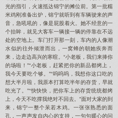
光的指引，火速抵达锦宁的摊位前。第一批糯
米鸡刚准备出炉，锦宁就听到有车辆驶来的声
音，急吼吼的，像是屁股着火。她不经意的一
个抬眸，就见大客车一辆接一辆的停靠在不远
处的空地上。车门打开那一刻，车内的人像潮
水似的往外倾泄而出，一窝蜂的朝她疾奔而
来，边走边高兴的寒暄。“小老板，我们来捧你
的场啦！”“小老板，赶紧把你的新品都烤上，
我今天要吃个够。”“呜呜呜，我想你这口吃的
想大半月啦，我原本打算吃半年的存货，早就
吃光了。”“快快快，把你车上的存货统统都烤
上，今天不吃撑我绝对不回去。”面对大家的到
来，锦宁一整个呆若木鸡。一张张熟悉的面
孔，一声声发自内心的支持，一句句暖心的问