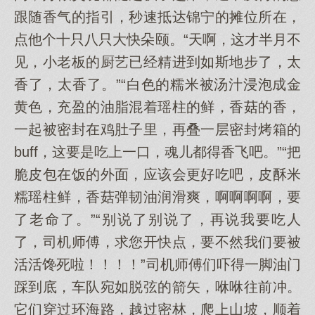
跟随香气的指引，秒速抵达锦宁的摊位所在，
点他个十只八只大快朵颐。“天啊，这才半月不
见，小老板的厨艺已经精进到如斯地步了，太
香了，太香了。”“白色的糯米被汤汁浸泡成金
黄色，充盈的油脂混着瑶柱的鲜，香菇的香，
一起被密封在鸡肚子里，再叠一层密封烤箱的
buff，这要是吃上一口，魂儿都得香飞吧。”“把
脆皮包在饭的外面，应该会更好吃吧，皮酥米
糯瑶柱鲜，香菇弹韧油润滑爽，啊啊啊啊，要
了老命了。”“别说了别说了，再说我要吃人
了，司机师傅，求您开快点，要不然我们要被
活活馋死啦！！！！”司机师傅们吓得一脚油门
踩到底，车队宛如脱弦的箭矢，咻咻往前冲。
它们穿过环海路，越过密林，爬上山坡，顺着