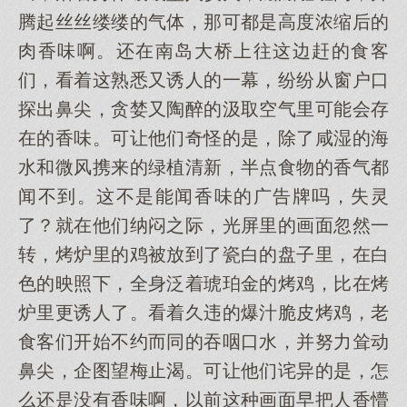
腾起丝丝缕缕的气体，那可都是高度浓缩后的
肉香味啊。还在南岛大桥上往这边赶的食客
们，看着这熟悉又诱人的一幕，纷纷从窗户口
探出鼻尖，贪婪又陶醉的汲取空气里可能会存
在的香味。可让他们奇怪的是，除了咸湿的海
水和微风携来的绿植清新，半点食物的香气都
闻不到。这不是能闻香味的广告牌吗，失灵
了？就在他们纳闷之际，光屏里的画面忽然一
转，烤炉里的鸡被放到了瓷白的盘子里，在白
色的映照下，全身泛着琥珀金的烤鸡，比在烤
炉里更诱人了。看着久违的爆汁脆皮烤鸡，老
食客们开始不约而同的吞咽口水，并努力耸动
鼻尖，企图望梅止渴。可让他们诧异的是，怎
么还是没有香味啊，以前这种画面早把人香懵