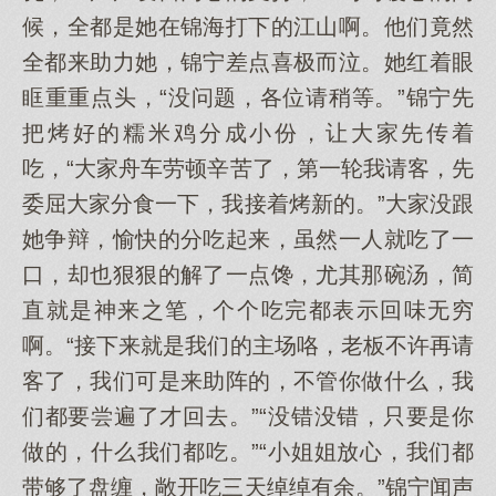
候，全都是她在锦海打下的江山啊。他们竟然
全都来助力她，锦宁差点喜极而泣。她红着眼
眶重重点头，“没问题，各位请稍等。”锦宁先
把烤好的糯米鸡分成小份，让大家先传着
吃，“大家舟车劳顿辛苦了，第一轮我请客，先
委屈大家分食一下，我接着烤新的。”大家没跟
她争辩，愉快的分吃起来，虽然一人就吃了一
口，却也狠狠的解了一点馋，尤其那碗汤，简
直就是神来之笔，个个吃完都表示回味无穷
啊。“接下来就是我们的主场咯，老板不许再请
客了，我们可是来助阵的，不管你做什么，我
们都要尝遍了才回去。”“没错没错，只要是你
做的，什么我们都吃。”“小姐姐放心，我们都
带够了盘缠，敞开吃三天绰绰有余。”锦宁闻声