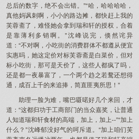
总后的数字，绝不会出错。”“哈，哈哈哈哈，
真他妈讽刺啊，小小的路边摊，都快赶上我的
芙蓉斋了，难怪她会拿到瑞和轩的授权，合着
是靠薄利多销啊。”沈峰说完，倏然诧异
道：“不对啊，小吃街的消费群体不都遵从便宜
实惠吗，她这定价对标芙蓉斋是白菜价，但对
标小吃街，那可是天价了，这些人都疯了吗，
还是都一夜暴富了，一个两个趋之若鹜还想得
通，成百上千的来追捧，简直匪夷所思！”
助理一脸为难，嘴巴嗫喏好几个来回，才
道：“这都归功于工商部门的当众嘉奖，让普通
人知道瑞和轩食材的高端，加上，加上--”“加上
什么？”沈峰郁没好气的呵斥道。“加上咱们芙