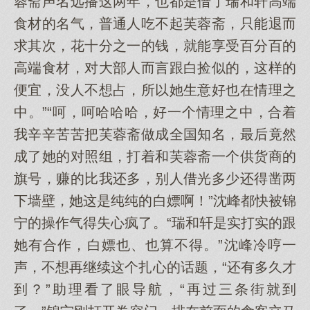
蓉斋声名远播这两年，也都是借了瑞和轩高端
食材的名气，普通人吃不起芙蓉斋，只能退而
求其次，花十分之一的钱，就能享受百分百的
高端食材，对大部人而言跟白捡似的，这样的
便宜，没人不想占，所以她生意好也在情理之
中。”“呵，呵哈哈哈，好一个情理之中，合着
我辛辛苦苦把芙蓉斋做成全国知名，最后竟然
成了她的对照组，打着和芙蓉斋一个供货商的
旗号，赚的比我还多，别人借光多少还得凿两
下墙壁，她这是纯纯的白嫖啊！”沈峰都快被锦
宁的操作气得失心疯了。“瑞和轩是实打实的跟
她有合作，白嫖也、也算不得。”沈峰冷哼一
声，不想再继续这个扎心的话题，“还有多久才
到？”助理看了眼导航，“再过三条街就到