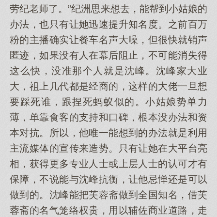
劳纪老师了。”纪洲思来想去，能帮到小姑娘的
办法，也只有让她迅速提升知名度。之前百万
粉的主播确实让餐车名声大噪，但很快就销声
匿迹，如果没有人在幕后阻止，不可能消失得
这么快，没准那个人就是沈峰。沈峰家大业
大，祖上几代都是经商的，这样的大佬一旦想
要踩死谁，跟捏死蚂蚁似的。小姑娘势单力
薄，单靠食客的支持和口碑，根本没办法和资
本对抗。所以，他唯一能想到的办法就是利用
主流媒体的宣传来造势。只有让她在大平台亮
相，获得更多专业人士或上层人士的认可才有
保障，不说能与沈峰抗衡，让他忌惮还是可以
做到的。沈峰能把芙蓉斋做到全国知名，借芙
蓉斋的名气笼络权贵，用以辅佐商业道路，走