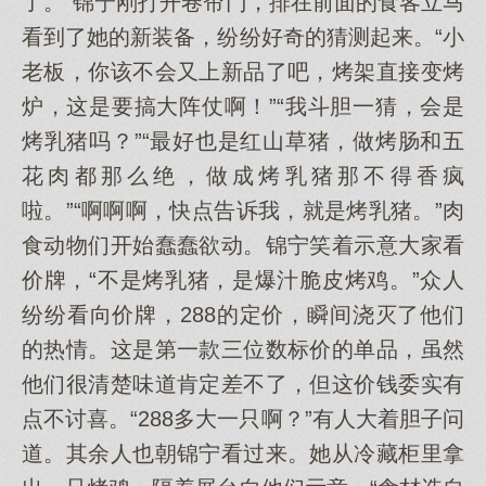
了。”锦宁刚打开卷帘门，排在前面的食客立马
看到了她的新装备，纷纷好奇的猜测起来。“小
老板，你该不会又上新品了吧，烤架直接变烤
炉，这是要搞大阵仗啊！”“我斗胆一猜，会是
烤乳猪吗？”“最好也是红山草猪，做烤肠和五
花肉都那么绝，做成烤乳猪那不得香疯
啦。”“啊啊啊，快点告诉我，就是烤乳猪。”肉
食动物们开始蠢蠢欲动。锦宁笑着示意大家看
价牌，“不是烤乳猪，是爆汁脆皮烤鸡。”众人
纷纷看向价牌，288的定价，瞬间浇灭了他们
的热情。这是第一款三位数标价的单品，虽然
他们很清楚味道肯定差不了，但这价钱委实有
点不讨喜。“288多大一只啊？”有人大着胆子问
道。其余人也朝锦宁看过来。她从冷藏柜里拿