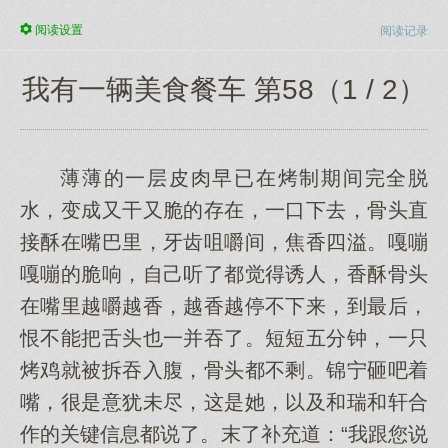
阅读
设置
阅读记录
我有一辆美食餐车 第58（1 / 2）
薄薄的一层皮肉早已在烤制期间完全脱
水，变成又干又脆的存在，一口下去，骨头直
接酥在嘴巴里，牙齿咀嚼间，焦香四溢。嘎嘣
嘎嘣的脆响，自己听了都觉得诱人，香酥骨头
在嘴里越嚼越香，越香越停不下来，到最后，
恨不能把舌头也一并吞了。短短五分钟，一只
烤鸡就被拆吞入腹，骨头都不剩。锦宁砸吧着
嘴，很是意犹未尽，这是她，以及和瑞和轩合
作的关键信息都说了。末了补充道：“我跟您说