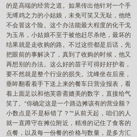
的是高端的经营之道。如果传出他针对一个手
无缚鸡之力的小姑娘，未免可笑又无耻，他绝
不会冒这个险。这个办法能最大程度的化干戈
为玉帛，小姑娘不至于被他赶尽杀绝，最坏的
结果就是走收购的路。不过这些都是后话，先
把眼前的事解决了，真到了收购的时候，他又
再想别的办法。这么好的苗子可得好好护着，
要不然就是整个行业的损失。沈峰坐在后座，
垂眸翻看着手下送上来的餐车日营业报表，看
着上面足以和他芙蓉斋媲美的数字，直接给气
笑了。“你确定这是一个路边摊该有的营业额？
小数点是不是标错了？”“从前天起，咱们的人
就一直蹲守在摊位附近，精准的记住了食客的
点餐，以及每一份餐的价格与数量，是多方汇