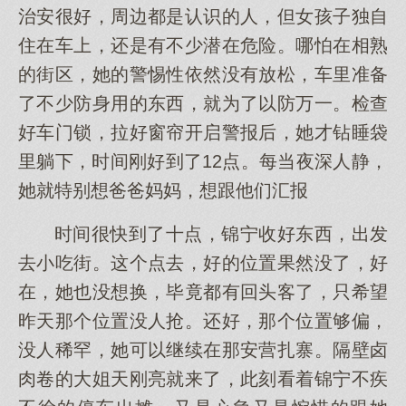
治安很好，周边都是认识的人，但女孩子独自
住在车上，还是有不少潜在危险。哪怕在相熟
的街区，她的警惕性依然没有放松，车里准备
了不少防身用的东西，就为了以防万一。检查
好车门锁，拉好窗帘开启警报后，她才钻睡袋
里躺下，时间刚好到了12点。每当夜深人静，
她就特别想爸爸妈妈，想跟他们汇报
时间很快到了十点，锦宁收好东西，出发
去小吃街。这个点去，好的位置果然没了，好
在，她也没想换，毕竟都有回头客了，只希望
昨天那个位置没人抢。还好，那个位置够偏，
没人稀罕，她可以继续在那安营扎寨。隔壁卤
肉卷的大姐天刚亮就来了，此刻看着锦宁不疾