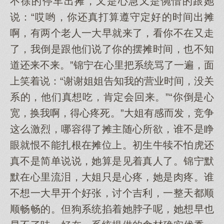
不徐的停车出摊，又是心急又是惋惜的跟她
说：“哎哟，你还真打算遵守定好的时间出摊
啊，有两个老人一大早就来了，看你不在又走
了，我倒是跟他们说了你的摆摊时间，也不知
道还来不来。”锦宁在心里把系统骂了一遍，面
上笑着说：“谢谢姐姐告知我的营业时间，没关
系的，他们真想吃，肯定会回来。”“你倒是心
宽，换我啊，得心疼死。”大姐有感而发，竞争
这么激烈，哪容得了摊主随心所欲，谁不是睁
眼就恨不能扎根在摊位上。初生牛犊不怕虎还
真不是简单说说，她算是见着真人了。锦宁默
默在心里流泪，大姐只是心疼，她是肉疼。谁
不想一大早开个好张，讨个吉利，一整天都顺
顺畅畅的。但狗系统掐着她脖子呢，她想早也