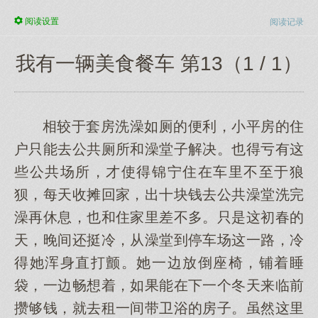
阅读
设置
阅读记录
我有一辆美食餐车 第13（1 / 1）
相较于套房洗澡如厕的便利，小平房的住
户只能去公共厕所和澡堂子解决。也得亏有这
些公共场所，才使得锦宁住在车里不至于狼
狈，每天收摊回家，出十块钱去公共澡堂洗完
澡再休息，也和住家里差不多。只是这初春的
天，晚间还挺冷，从澡堂到停车场这一路，冷
得她浑身直打颤。她一边放倒座椅，铺着睡
袋，一边畅想着，如果能在下一个冬天来临前
攒够钱，就去租一间带卫浴的房子。虽然这里