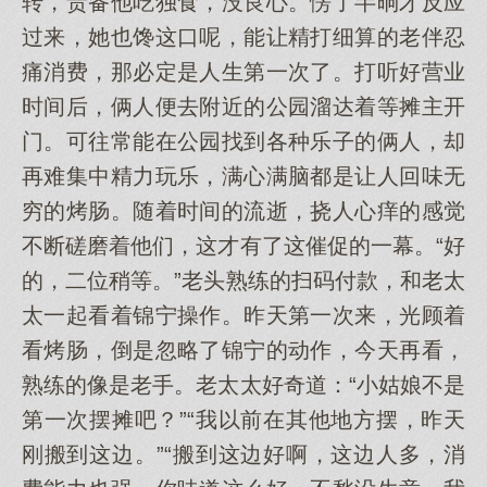
转，责备他吃独食，没良心。愣了半晌才反应
过来，她也馋这口呢，能让精打细算的老伴忍
痛消费，那必定是人生第一次了。打听好营业
时间后，俩人便去附近的公园溜达着等摊主开
门。可往常能在公园找到各种乐子的俩人，却
再难集中精力玩乐，满心满脑都是让人回味无
穷的烤肠。随着时间的流逝，挠人心痒的感觉
不断磋磨着他们，这才有了这催促的一幕。“好
的，二位稍等。”老头熟练的扫码付款，和老太
太一起看着锦宁操作。昨天第一次来，光顾着
看烤肠，倒是忽略了锦宁的动作，今天再看，
熟练的像是老手。老太太好奇道：“小姑娘不是
第一次摆摊吧？”“我以前在其他地方摆，昨天
刚搬到这边。”“搬到这边好啊，这边人多，消