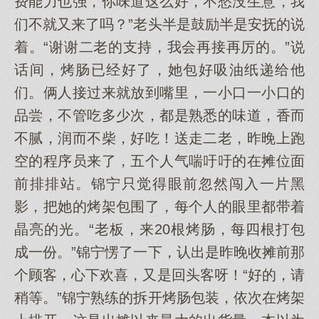
费能力也强，你味道这么好，不愁没生意，我
们不就又来了吗？”老头半是鼓励半是安抚的说
着。“谢谢二老的支持，我会再接再厉的。”说
话间，烤肠已经好了，她包好吸油纸递给他
们。俩人接过来就放到嘴里，一小口一小口的
品尝，不管吃多少次，都是熟悉的味道，香而
不腻，润而不柴，好吃！送走二老，昨晚上跑
空的程序员来了，五个人气喘吁吁的在摊位面
前排排站。锦宁只觉得眼前忽然闯入一片黑
影，把她的烤架包围了，每个人的眼里都带着
晶亮的光。“老板，来20根烤肠，每四根打包
成一份。”锦宁愣了一下，认出是昨晚收摊前那
个顾客，心下欢喜，又是回头客呀！“好的，请
稍等。”锦宁熟练的拆开烤肠包装，依次在烤架