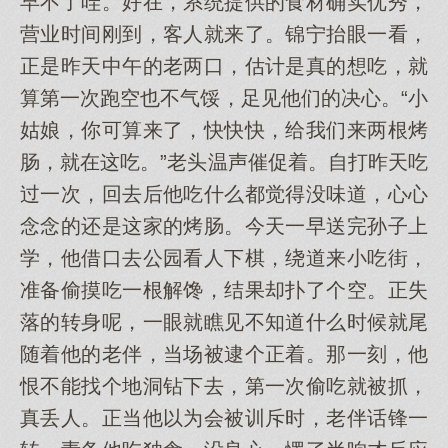
早不了哇。好在，系统提供的食材确实优秀，
营业时间刚到，客人就来了。锦宁抬眼一看，
正是昨天中午的老两口，估计是真的想吃，就
算第一次跑空也不气馁，足见他们的决心。“小
姑娘，你可算来了，快快快，给我们来两根烤
肠，就在这吃。”老头温声催促着。自打昨天吃
过一次，回去后他吃什么都觉得没味道，心心
念念的还是这家的烤肠。今天一早送完孙子上
学，他借口去公园看人下棋，绕道来小吃街，
准备偷摸吃一根解馋，结果却扑了个空。正失
落的转身呢，一眼就瞧见不知道什么时候就尾
随着他的老伴，当场被逮个正着。那一刻，他
恨不能找个地洞钻下去，第一次偷吃就被抓，
真丢人。正当他以为会被训斥时，老伴话锋一