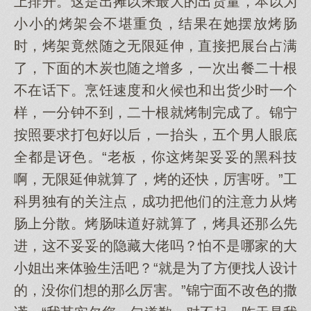
上排开。这是出摊以来最大的出货量，本以为
小小的烤架会不堪重负，结果在她摆放烤肠
时，烤架竟然随之无限延伸，直接把展台占满
了，下面的木炭也随之增多，一次出餐二十根
不在话下。烹饪速度和火候也和出货少时一个
样，一分钟不到，二十根就烤制完成了。锦宁
按照要求打包好以后，一抬头，五个男人眼底
全都是讶色。“老板，你这烤架妥妥的黑科技
啊，无限延伸就算了，烤的还快，厉害呀。”工
科男独有的关注点，成功把他们的注意力从烤
肠上分散。烤肠味道好就算了，烤具还那么先
进，这不妥妥的隐藏大佬吗？怕不是哪家的大
小姐出来体验生活吧？“就是为了方便找人设计
的，没你们想的那么厉害。”锦宁面不改色的撒