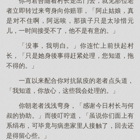
你与君吾随着村长走出门去，就见那位老
者立即转过来弯身向你赔罪，「阿止姑娘，真
是对不住啊，阿远唉，那孩子只是太珍惜元
儿，一时间接受不了，他不是有意的。」
「没事，我明白。」你连忙上前扶起村
长，「只是她身後事得赶紧处理，您知道，拖
不得的。」
一直以来配合你对抗鼠疫的老者点头道，
「我知道，你放心，这些我会处理的。」
你朝老者浅浅弯身，「感谢今日村长与何
叔的协助。」而後叮咛道，「虽说你们面上有
系绢布，可毕竟与病患家里人接触了，回去还
是得留心些。」