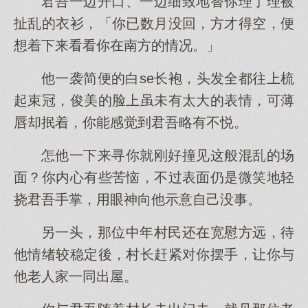
君吾一边开口、一边细致地替你理了理被
扯乱的衣衫，「你已数月没回，方才得空，便
想着下来看看你在南方的情况。」
他一袭简便的白se长袍，头发全都往上梳
起束冠，俊美的脸上虽未有太大的表情，可薄
唇却抿着，你能感觉到君吾略有不悦。
怎他一下来寻你就刚好撞见这般混乱的场
面？你内心有些苦恼，不过表面仍是微笑地轻
挠君吾手掌，用眼神向他示意自己没事。
另一头，那位中年村民还在宽慰方远，待
他情绪较稳定後，村长赶紧对你摆手，让你与
他老人家一同出屋。