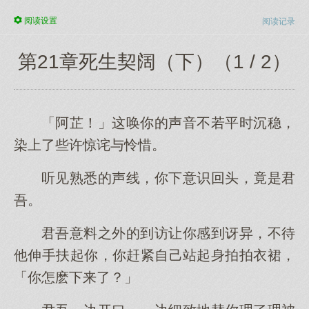
阅读
设置
阅读记录
第21章死生契阔（下）（1 / 2）
「阿芷！」这唤你的声音不若平时沉稳，
染上了些许惊诧与怜惜。
听见熟悉的声线，你下意识回头，竟是君
吾。
君吾意料之外的到访让你感到讶异，不待
他伸手扶起你，你赶紧自己站起身拍拍衣裙，
「你怎麽下来了？」