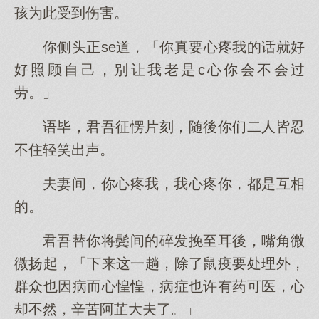
孩为此受到伤害。
你侧头正se道，「你真要心疼我的话就好
好照顾自己，别让我老是c心你会不会过
劳。」
语毕，君吾征愣片刻，随後你们二人皆忍
不住轻笑出声。
夫妻间，你心疼我，我心疼你，都是互相
的。
君吾替你将鬓间的碎发挽至耳後，嘴角微
微扬起，「下来这一趟，除了鼠疫要处理外，
群众也因病而心惶惶，病症也许有药可医，心
却不然，辛苦阿芷大夫了。」