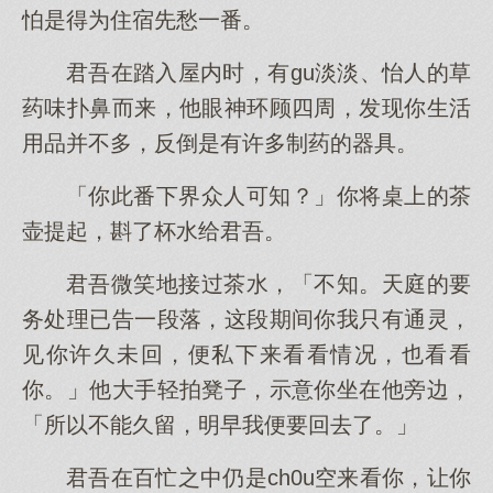
怕是得为住宿先愁一番。
君吾在踏入屋内时，有gu淡淡、怡人的草
药味扑鼻而来，他眼神环顾四周，发现你生活
用品并不多，反倒是有许多制药的器具。
「你此番下界众人可知？」你将桌上的茶
壶提起，斟了杯水给君吾。
君吾微笑地接过茶水，「不知。天庭的要
务处理已告一段落，这段期间你我只有通灵，
见你许久未回，便私下来看看情况，也看看
你。」他大手轻拍凳子，示意你坐在他旁边，
「所以不能久留，明早我便要回去了。」
君吾在百忙之中仍是ch0u空来看你，让你