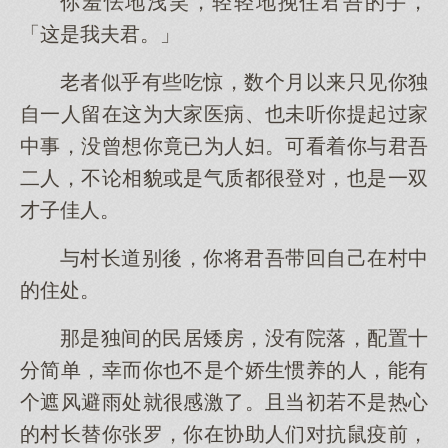
你羞怯地浅笑，轻轻地挽住君吾的手，
「这是我夫君。」
老者似乎有些吃惊，数个月以来只见你独
自一人留在这为大家医病、也未听你提起过家
中事，没曾想你竟已为人妇。可看着你与君吾
二人，不论相貌或是气质都很登对，也是一双
才子佳人。
与村长道别後，你将君吾带回自己在村中
的住处。
那是独间的民居矮房，没有院落，配置十
分简单，幸而你也不是个娇生惯养的人，能有
个遮风避雨处就很感激了。且当初若不是热心
的村长替你张罗，你在协助人们对抗鼠疫前，