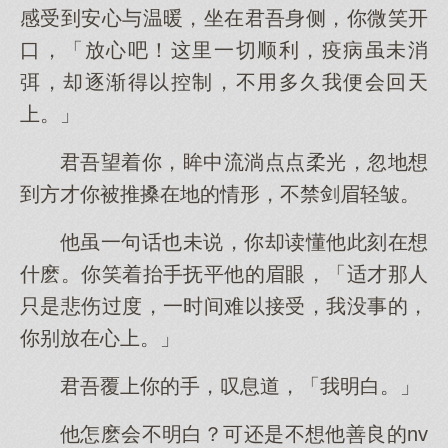
感受到安心与温暖，坐在君吾身侧，你微笑开
口，「放心吧！这里一切顺利，疫病虽未消
弭，却逐渐得以控制，不用多久我便会回天
上。」
君吾望着你，眸中流淌点点柔光，忽地想
到方才你被推搡在地的情形，不禁剑眉轻皱。
他虽一句话也未说，你却读懂他此刻在想
什麽。你笑着抬手抚平他的眉眼，「适才那人
只是悲伤过度，一时间难以接受，我没事的，
你别放在心上。」
君吾覆上你的手，叹息道，「我明白。」
他怎麽会不明白？可还是不想他善良的nv