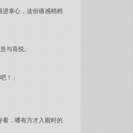
镶进掌心，这份痛感稍稍
快意与喜悦。
了吧！」
好看，哪有方才入殿时的