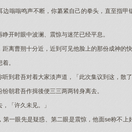
耳边嗡嗡鸣声不断，你纂紧自己的拳头，直至指甲
再睁开时眼中波澜、震惊与迷茫已经平息。
，距离曹朔十分近，近到可见他脸上的那份成神的
想着。
你听到君吾对着大家淡声道，「此次集议到这，散
纷纷朝君吾作揖後便三三两两转身离去。
去，「许久未见。」
，第一眼先是疑惑、第二眼是震惊，他面se称不上