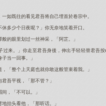
。
，一如既往的看见君吾将自己埋首於卷宗中。
不休多少个日夜呢？」你无奈地笑着开口。
潭般的眼里划过一丝神采，「阿芷。」
过来。」你走至君吾身後，伸出手轻轻替君吾按r0
身子当一回事。」
道，「整个上天庭也就你敢这般管束着我。」
与君吾平视，「那不管？」
眉间，「不可以。」
弯地抬头看他，「那听话。」