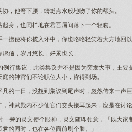
妥协，他弯下腰，蜻蜓点水般地吻了你的额头。
站起身，也同样地在君吾眉间落下一个轻吻。
手一捞便将你揽入怀中，你也咯咯轻笑着大方地回
你愿信，岁月悠长，好景也长。
的例行集议，此类集议并不是因为突发大事，主要
天庭的神官们不论职位大小，皆得到场。
平凡的一日，没想到集议到尾声时，忽然传来一声
了，神武殿内不少仙官们交头接耳起来，应是在讨
对一旁的灵文使个眼神，灵文随即领意，「既大家
帝君的同时，也在各位面前刷个脸。」