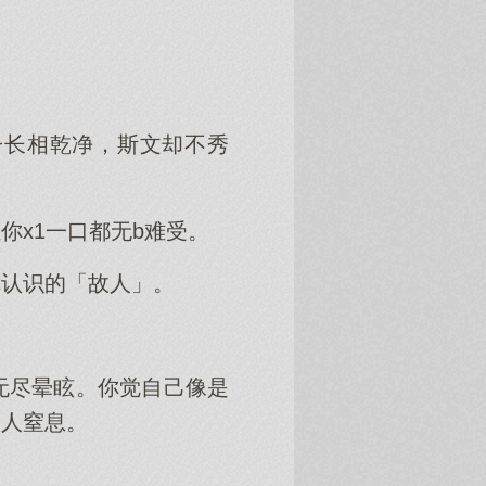
子长相乾净，斯文却不秀
x1一口都无b难受。
你认识的「故人」。
无尽晕眩。你觉自己像是
令人窒息。
。