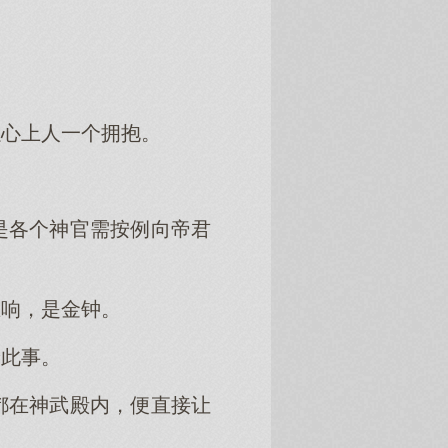
以心上人一个拥抱。
是各个神官需按例向帝君
巨响，是金钟。
论此事。
都在神武殿内，便直接让