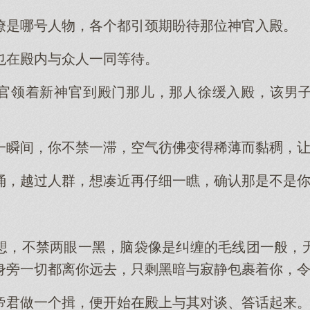
僚是哪号人物，各个都引颈期盼待那位神官入殿。
也在殿内与众人一同等待。
官领着新神官到殿门那儿，那人徐缓入殿，该男
一瞬间，你不禁一滞，空气彷佛变得稀薄而黏稠，让你
涌，越过人群，想凑近再仔细一瞧，确认那是不是
想，不禁两眼一黑，脑袋像是纠缠的毛线团一般，
身旁一切都离你远去，只剩黑暗与寂静包裹着你，
帝君做一个揖，便开始在殿上与其对谈、答话起来