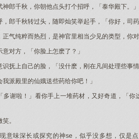
武神郎千秋，你朝他点头打个招呼，「泰华殿下。
呼，郎千秋转过头，随即灿笑举起手，「你好，司
，正气纯粹而热烈，是神官里相当少见的类型，你
示意对方，「你脸上怎麽了？」
意识抚上自己的脸，「没什麽，刚在凡间处理些事
会我派殿里的仙娥送些药给你吧！」
「多谢啦！」看你手上一堆药材，又好奇道，「你
微笑。
现意味深长或探究的神se，似乎没多想，仅是