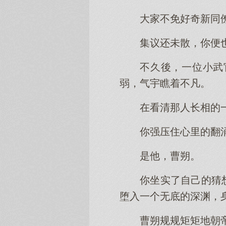
大家不免好奇新同
集议还未散，你便
不久後，一位小武
弱，气宇瞧着不凡。
在看清那人长相的
你强压住心里的翻
是他，曹朔。
你坐实了自己的猜
堕入一个无底的深渊，
曹朔规规矩矩地朝