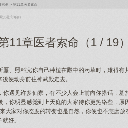
伴君侧
>
第11章医者索命
入全屏沉浸式阅读）
第11章医者索命（1 / 19
祈愿、照料完你自己种植在殿中的药草时，难得有
来後便动身前往神武殿走去。
，你遇见许多仙寮，有不少人会上前向你搭话，基
後，你明显感觉到上天庭的大家待你更热络些，原
看来大家对你态度的转变也是自然，你便也不怎麽放
子就好。