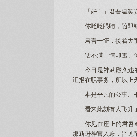
「好！」君吾温笑
你眨眨眼睛，随即
君吾一怔，接着大
话不满，情却露。
今日是神武殿久违
汇报在职事务，所以上
本是平凡的公事、
看来此刻有人飞升
你见在座上的君吾
那新进神官入殿，晋见