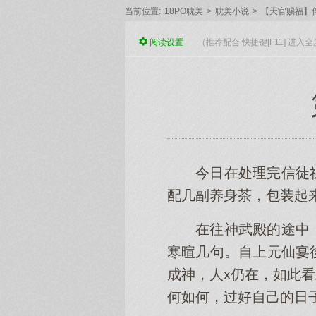
当前位置:
18PO耽美
>
耽美小说
>
【天官赐福】
阅读
设置
（推荐配合 快捷键[F11] 进
今日在处理完信徒
配几副养身茶，包装起
在往神武殿的途中
寒暄几句。自上元仙宴
成神，人x仍在，如此
何如何，过好自己的日