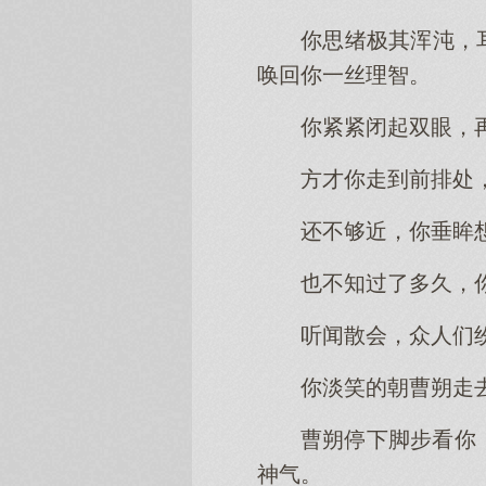
你思绪极其浑沌，
唤回你一丝理智。
你紧紧闭起双眼，
方才你走到前排处
还不够近，你垂眸
也不知过了多久，
听闻散会，众人们
你淡笑的朝曹朔走
曹朔停下脚步看你
神气。