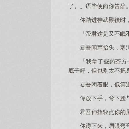
了。」语毕便向你告辞
你踏进神武殿後时
「帝君这是又不眠
君吾闻声抬头，寒
「我拿了些药茶方子
底子好，但也别太不把
君吾闭着眼，低笑
你放下手，弯下腰
君吾伸指轻点你的
你蹲下来，眉眼弯