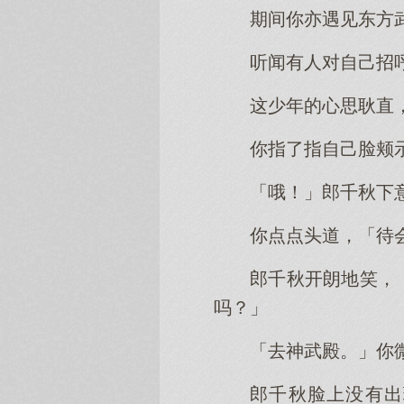
期间你亦遇见东方
听闻有人对自己招
这少年的心思耿直
你指了指自己脸颊
「哦！」郎千秋下
你点点头道，「待
郎千秋开朗地笑，
吗？」
「去神武殿。」你
郎千秋脸上没有出