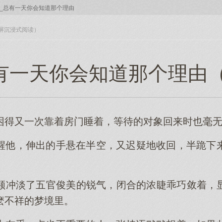
2_总有一天你会知道那个理由
入全屏沉浸式阅读）
总有一天你会知道那个理由（1 
困得又一次靠着房门睡着，等待的对象回来时也毫
醒他，伸出的手悬在半空，又迟疑地收回，半跪下
冲淡了五官俊美的锐气，闭合的浓睫乖巧敛着，显得
麽不祥的梦境里。