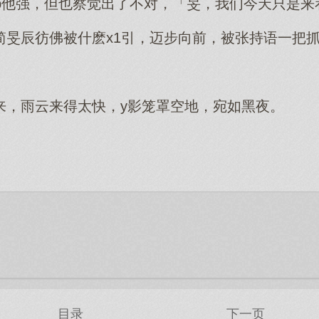
不b他强，但也察觉出了不对，「旻，我们今天只是
简旻辰彷佛被什麽x1引，迈步向前，被张持语一把
来，雨云来得太快，y影笼罩空地，宛如黑夜。
目录
下一页