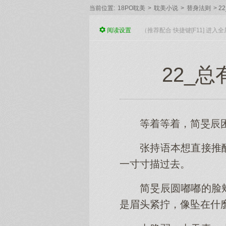
当前位置:
18PO耽美
>
耽美小说
>
替身法则
>
2
阅读
设置
（推荐配合 快捷键[F11] 进
22_
等着等着，简旻辰
张持语本想直接推
一寸寸描过去。
简旻辰圆嘟嘟的脸颊
是眉头紧拧，像坠在什