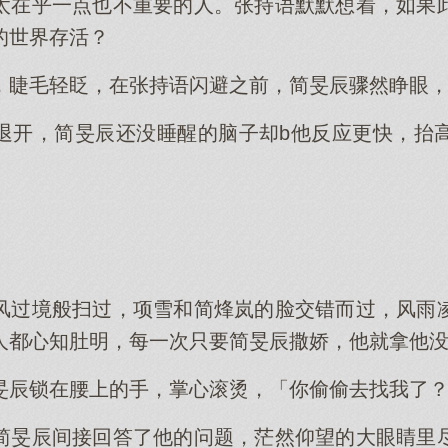
太在乎一点也不重要的人。张持语默默想着，如果
的世界存活？
，睫毛轻眨，在张持语闪避之前，简旻辰骤然睁眼
退开，简旻辰还没睡醒的脑子却b他反应更快，抬
风过境般扫过，项雪和简烽岚的脸交错而过，风雨
人都心知肚明，每一次只要简旻辰撒娇，他就拿他
旻辰锁在腰上的手，掌心滚烫，「你偷偷去找我了
简旻辰间接回答了他的问题，茫然仰望的大眼睛里