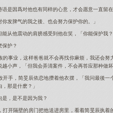
持语是因爲对他也有同样的心意，才会愿意一直留
对你发脾气的我之後、也会努力保护你的。」
但能从他震动的肩膀感受到他在笑，「你能保护我
麽保护？
族的事业，这样爸爸就不会再找你麻烦，我还会努
说越小声，「但我会弄清案件，不会再答应那种做
放开手，简旻辰依恋地攒着他衣摆，「我问最後一
由，那是什麽？」
句是，是不是因为我？
，打开隔壁的房门把他送进房里，看着简旻辰执着