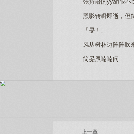
张持语的yyan眼
黑影转瞬即逝，但
「旻！」
风从树林边阵阵吹
简旻辰喃喃问
x
上一章