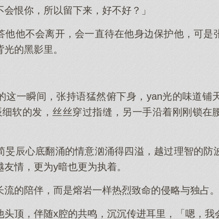
不会恨你，所以留下来，好不好？」
答他他不会离开，会一直待在他身边保护他，可是
背光的黑影里。
的这一瞬间，张持语猛然俯下身，yan光的味道铺
辰细软的发，丝丝穿过指缝，另一手沿着刚刚锁在
简旻辰心底翻涌的情意汹涌得四溢，越过理智的防
越友情，更为y暗也更为执着。
长流的陪伴，而是熔岩一样热烈致命的侵略与独占
他头顶，伴随x腔的共鸣，沉沉传进耳里，「嗯，我