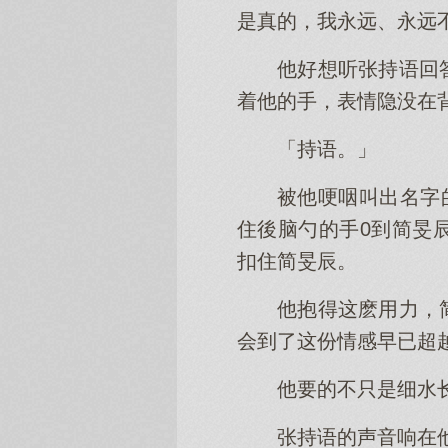
是真的，我永远、永远
他好想听张持语回
着他的手，表情隐没在
「持语。」
被他哽咽叫出名字
住後脑勺的手0到简旻
扣住简旻辰。
他抱得这麽用力，
会到了这份情感早已超
他要的不只是细水
张持语的声音响在