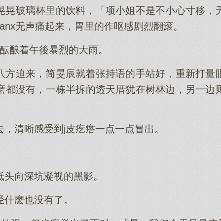
晃晃玻璃杯里的饮料，「项小姐不是不小心寸移，
anx无声痛起来，胃里的作呕感剧烈翻滚。
，酝酿着午後暴烈的大雨。
八方迫来，简旻辰就着张持语的手站好，重新打量
麽都没有，一栋半拆的透天厝犹在树林边，另一边
。
去，清晰感受到j皮疙瘩一点一点冒出。
。
低头向深坑凝视的黑影。
经什麽也没有了。