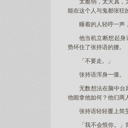
太脆弱，太天真，
能在这个人与鬼都张狂
睡着的人轻哼一声
他当机立断想起身
势环住了张持语的腰。
「不要走。」
张持语浑身一僵。
无数想法在脑中台
他能拿他如何？他们两
张持语轻轻覆上简
「我不会恨你。」