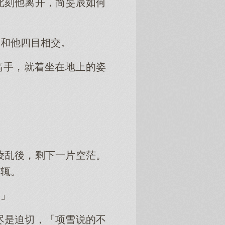
此刻他离开，简旻辰如何
，和他四目相交。
高手，就着坐在地上的姿
凌乱後，剩下一片空茫。
没辄。
？」
尽是迫切，「项雪说的不