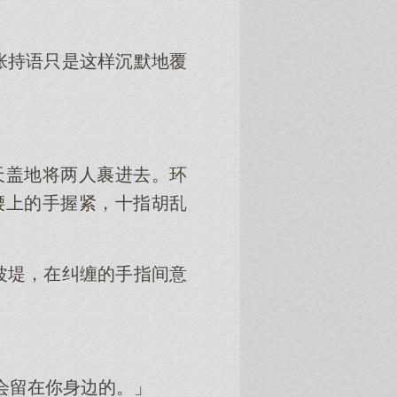
张持语只是这样沉默地覆
天盖地将两人裹进去。环
腰上的手握紧，十指胡乱
波堤，在纠缠的手指间意
。
会留在你身边的。」